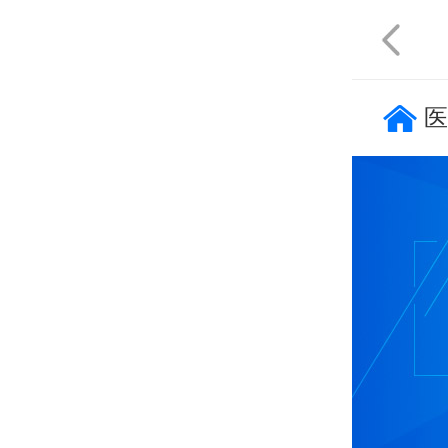
天津
重庆
|
医
不限
石家庄
唐山
秦皇岛