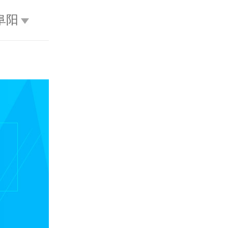
阜阳
不限
呼和浩特
包头
乌海