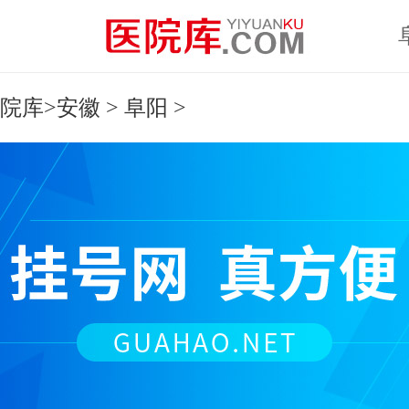
院库
>
安徽
>
阜阳
>
不限
太原
大同
阳泉