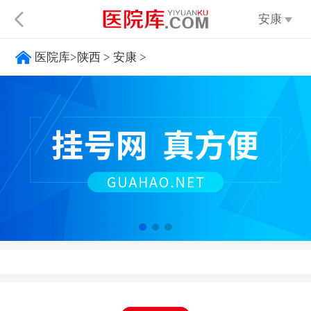
安康
医院库
>
陕西
>
安康
>
不限
太原
呼
大同
阳泉
长治
晋城