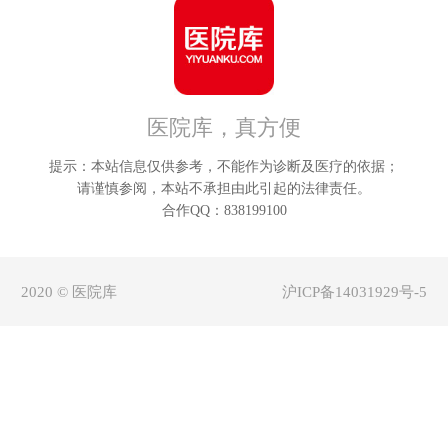
朔州
鄂
晋中
呼
医院库，真方便
运城
巴
提示：本站信息仅供参考，不能作为诊断及医疗的依据；
忻州
乌
请谨慎参阅，本站不承担由此引起的法律责任。
合作QQ：838199100
临汾
兴
2020 © 医院库
沪ICP备14031929号-5
吕梁
锡林
阿