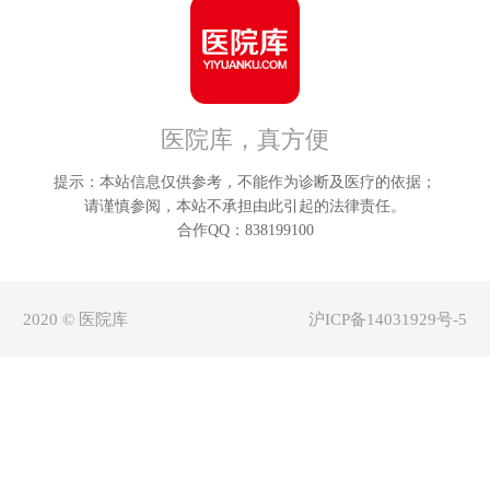
朔州
鄂
晋中
呼
医院库，真方便
运城
巴
提示：本站信息仅供参考，不能作为诊断及医疗的依据；
忻州
乌
请谨慎参阅，本站不承担由此引起的法律责任。
合作QQ：838199100
临汾
兴
2020 © 医院库
沪ICP备14031929号-5
吕梁
锡林
阿