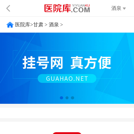
酒泉
医院库
>
甘肃
>
酒泉
>
不限
太原
呼
大同
阳泉
长治
晋城