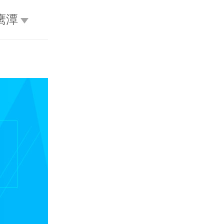
鹰潭
不限
呼和浩特
包头
乌海