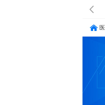
天津
重庆
|
医
不限
石家庄
唐山
秦皇岛