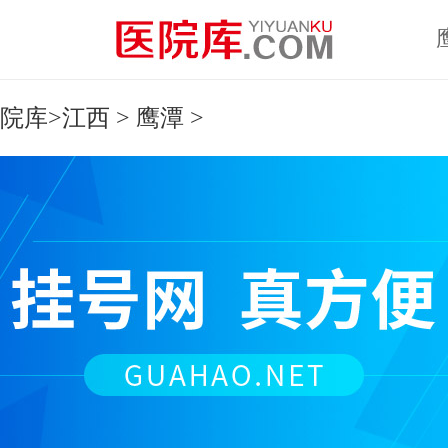
院库
>
江西
>
鹰潭
>
不限
太原
大同
阳泉