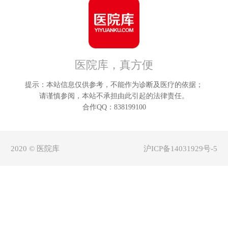
朔州
鄂
晋中
呼
医院库，真方便
运城
巴
提示：本站信息仅供参考，不能作为诊断及医疗的依据；
忻州
乌
请谨慎参阅，本站不承担由此引起的法律责任。
合作QQ：838199100
临汾
兴
2020 © 医院库
沪ICP备14031929号-5
吕梁
锡林
阿