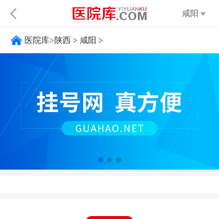
咸阳
医院库
>
陕西
>
咸阳
>
不限
太原
呼
大同
阳泉
长治
晋城