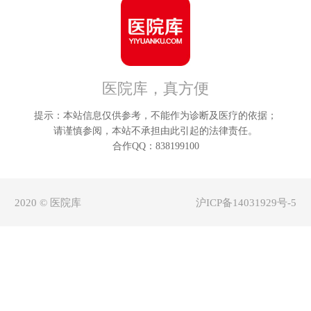
朔州
鄂
晋中
呼
医院库，真方便
运城
巴
提示：本站信息仅供参考，不能作为诊断及医疗的依据；
忻州
乌
请谨慎参阅，本站不承担由此引起的法律责任。
合作QQ：838199100
临汾
兴
2020 © 医院库
沪ICP备14031929号-5
吕梁
锡林
阿