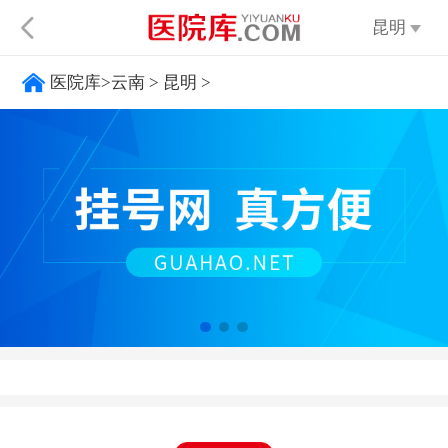
昆明
医院库
>
云南
>
昆明
>
不限
太原
呼
大同
阳泉
长治
晋城