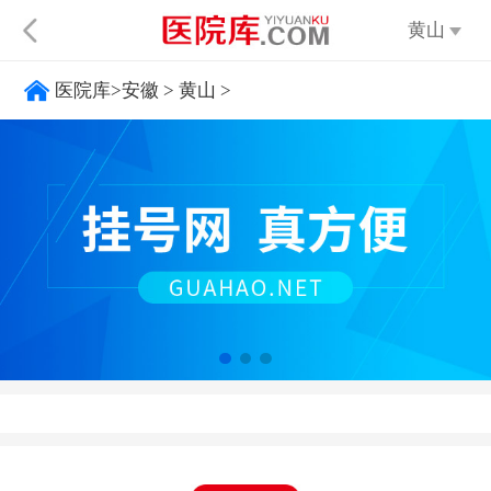
黄山
医院库
>
安徽
>
黄山
>
不限
太原
呼
大同
阳泉
长治
晋城