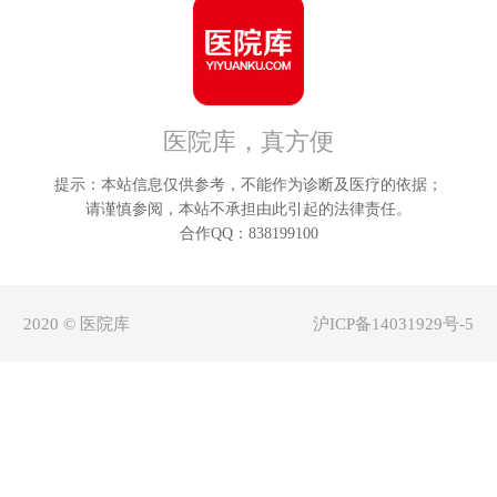
朔州
鄂
晋中
呼
医院库，真方便
运城
巴
提示：本站信息仅供参考，不能作为诊断及医疗的依据；
忻州
乌
请谨慎参阅，本站不承担由此引起的法律责任。
合作QQ：838199100
临汾
兴
2020 © 医院库
沪ICP备14031929号-5
吕梁
锡林
阿