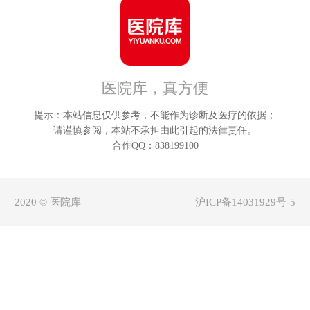
朔州
鄂
晋中
呼
医院库，真方便
运城
巴
提示：本站信息仅供参考，不能作为诊断及医疗的依据；
忻州
乌
请谨慎参阅，本站不承担由此引起的法律责任。
合作QQ：838199100
临汾
兴
2020 © 医院库
沪ICP备14031929号-5
吕梁
锡林
阿